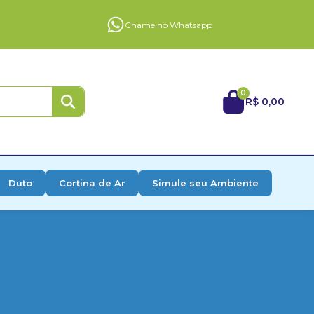
Chame no Whatsapp
0
R$ 0,00
Duto
Cortina de Ar
Simule seu Ambiente