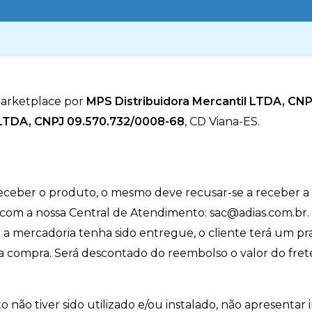
marketplace por
MPS Distribuidora Mercantil LTDA, CN
TDA, CNPJ 09.570.732/0008-68
, CD Viana-ES.
receber o produto, o mesmo deve recusar-se a receber a
com a nossa Central de Atendimento: sac@adias.com.br. Se
so a mercadoria tenha sido entregue, o cliente terá um pr
da compra. Será descontado do reembolso o valor do fret
não tiver sido utilizado e/ou instalado, não apresentar in