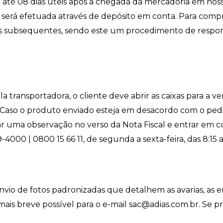
até 08 dias úteis após a chegada da mercadoria em noss
o será efetuada através de depósito em conta. Para compr
s subsequentes, sendo este um procedimento de respons
 transportadora, o cliente deve abrir as caixas para a ver
 Caso o produto enviado esteja em desacordo com o pedid
r uma observação no verso da Nota Fiscal e entrar em c
9-4000 | 0800 15 66 11, de segunda a sexta-feira, das 8:15 a
 envio de fotos padronizadas que detalhem as avarias, as 
is breve possível para o e-mail sac@adias.com.br. Se pref