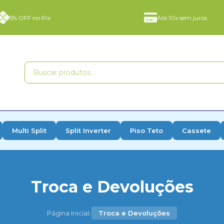
5% OFF no Pix
Até 10x sem juros
Multi Split
Split Inverter
Piso Teto
Cassete
Troca e Devoluções
›
Página Inicial
Troca e Devoluções