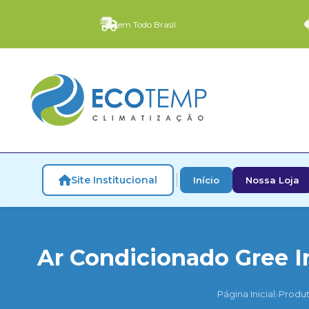
em Todo Brasil
Site Institucional
Início
Nossa Loja
Ar Condicionado Gree I
›
Página Inicial
Produ