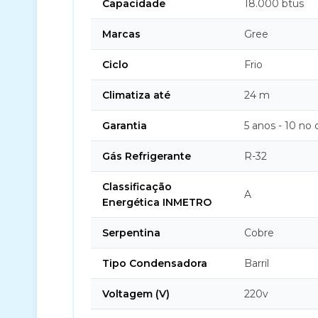
Capacidade
18.000 btus
Marcas
Gree
Ciclo
Frio
Climatiza até
24 m
Garantia
5 anos - 10 no
Gás Refrigerante
R-32
Classificação
A
Energética INMETRO
Serpentina
Cobre
Tipo Condensadora
Barril
Voltagem (V)
220v