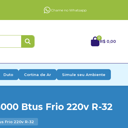
Chame no Whatsapp
0
R$ 0,00
Duto
Cortina de Ar
Simule seu Ambiente
000 Btus Frio 220v R-32
us Frio 220v R-32