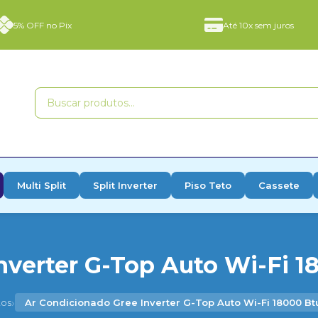
5% OFF no Pix
Até 10x sem juros
Multi Split
Split Inverter
Piso Teto
Cassete
nverter G-Top Auto Wi-Fi 18
›
tos
Ar Condicionado Gree Inverter G-Top Auto Wi-Fi 18000 Bt